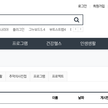
로그인
회원가입
검색어
나리야
플러그인
그누보드5.4
부트스트랩4
테마
스킨
위젯
애드
프로그램
건강헬스
인생생활
활
추억의사진첩
프로그램
프로젝트
이름
날짜
게시