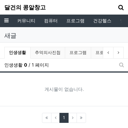
기
달건의 콩알창고
메뉴
커뮤니티
컴퓨터
프로그램
건강헬스
인
새글
전체게시물 그룹 목록
현재 그룹
이전 그룹
다음
인생생활
추억의사진첩
프로그램
프로젝트
인생생활
0
/ 1 페이지
새
게시물이 없습니다.
(current)
1