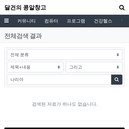
기
달건의 콩알창고
메뉴
커뮤니티
컴퓨터
프로그램
건강헬스
인
전체검색 결과
그룹
검색조건
검색방법
검색어
검색
검색된 자료가 하나도 없습니다.