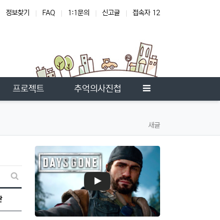
정보찾기
FAQ
1:1문의
신고글
접속자 12
온
사이드바
프로젝트
추억의사진첩
새글
새글 검색
판