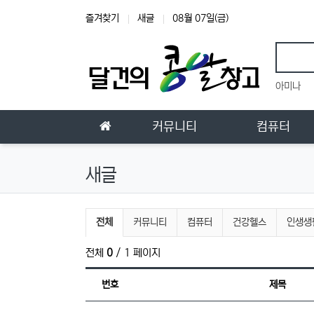
상단 네비
즐겨찾기
새글
08월 07일(금)
인기
아미나
메인 메뉴
홈으로
커뮤니티
컴퓨터
새글
전체게시물 그룹 목록
전체
커뮤니티
컴퓨터
건강헬스
인생생
전체
0
/ 1 페이지
번호
제목