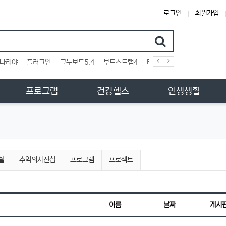
로그인
회원가입
검색어
나리야
플러그인
그누보드5.4
부트스트랩4
테마
스킨
위젯
애드
프로그램
건강헬스
인생생활
활
추억의사진첩
프로그램
프로젝트
이름
날짜
게시