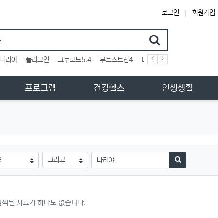
로그인
회원가입
검색어
나리야
플러그인
그누보드5.4
부트스트랩4
테마
스킨
위젯
애드
프로그램
건강헬스
인생생활
검색방법
검색어
검색하기
검색된 자료가 하나도 없습니다.