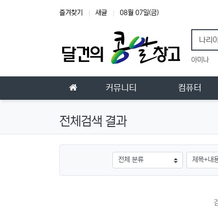
상단 네비
즐겨찾기
새글
08월 07일(금)
인기
아미나
메인 메뉴
홈으로
커뮤니티
컴퓨터
전체검색 결과
그룹
검색조건