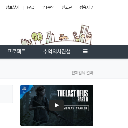
정보찾기
FAQ
1:1문의
신고글
접속자 7
온
사이드바
프로젝트
추억의사진첩
전체검색 결과